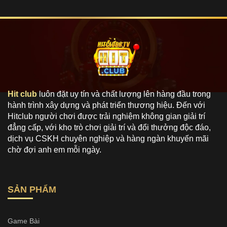
Hit club
luôn đặt uy tín và chất lượng lên hàng đầu trong
hành trình xây dựng và phát triển thương hiệu. Đến với
Hitclub người chơi được trải nghiệm không gian giải trí
đẳng cấp, với kho trò chơi giải trí và đổi thưởng độc đáo,
dịch vụ CSKH chuyên nghiệp và hàng ngàn khuyến mãi
chờ đợi anh em mỗi ngày.
SẢN PHẨM
Game Bài