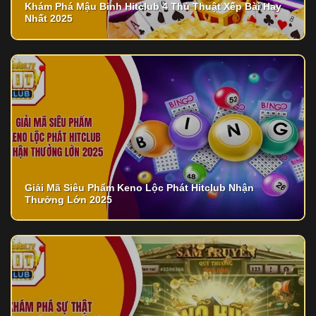
Khám Phá Mậu Binh Hitclub 4 Thủ Thuật Xếp Bài Hay
Nhằm xây dựng niềm tin tuyệt đối với người chơi,
Nhất 2025
Hitclub
sở hữu chứng nhận đến từ những đơn vị
đánh giá cá cược top đầu. Những giấy phép này
chính là thước đo giúp hội viên tự tin hơn khi lựa
chọn nền tảng để tham gia cá cược tại sân chơi.
Hitclub
tuân thủ đúng các quy ước cá cược
PAGCOR
quốc tế. Đảm bảo được chất lượng cho từng
sản phẩm cung cấp đến với hội viên.
Đơn vị được đánh giá cao trong công tác bảo
vệ thông tin người dùng. Việc áp dụng các
Isle of
công nghệ hiện đại đảm bảo sự an toàn thông
Giải Mã Siêu Phẩm Keno Lộc Phát Hitclub Nhận
Man
tin cho người chơi xuyên suốt quá trình đặt
Thưởng Lớn 2025
cược.
Thương hiệu
Hit club
đảm bảo sự công bằng
BMM
cho tất cả mọi hội viên khi đưa vào ứng dụng
Testlabs
công nghệ xác định kết quả RNG.
Mục tiêu xây dựng và phát triển