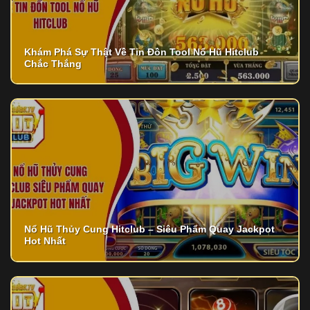
thương hiệu Hit club thịnh vượng, bền
vững
Sau gần 10 năm hoạt động,
Hitclub
đã tạo dựng cho
Khám Phá Sự Thật Về Tin Đồn Tool Nổ Hũ Hitclub
Chắc Thắng
mình được một đế chế riêng trong thị phần game bài
đổi thưởng trực tuyến tại Việt Nam. Mục tiêu tiếp
theo của đơn vị hưởng đến kỷ niệm 1 thập kỷ thành
lập là trở thành thương hiệu cá cược đứng đầu tại
khu vực Đông Nam Á.
Hit Club
luôn chú trọng vào việc cập nhật xu
hướng giải trí mới nhất để có thể mang đến cho
hội viên sản phẩm hot.
Nền tảng còn đầu tư mạnh mẽ vào hạ tầng công
nghệ hiện đại. Cam kết sự an toàn cho tất cả các
Nổ Hũ Thủy Cung Hitclub – Siêu Phẩm Quay Jackpot
tay cược khi tham gia tại nền tảng.
Hot Nhất
Đơn vị
HITCLUB
còn luôn chú trọng phát triển
dịch vụ khách hàng. Đảm bảo sự hài lòng cho tay
cược xuyên suốt quá trình trải nghiệm.