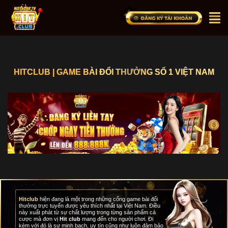
Skip
to
content
HITCLUB | GAME BÀI ĐỔI THƯỞNG SỐ 1 VIỆT NAM
Hitclub
hiện đang là một trong những cổng game bài đổi
thưởng trực tuyến được yêu thích nhất tại Việt Nam. Điều
này xuất phát từ sự chất lượng trong từng sản phẩm cá
cược mà đơn vị
Hit club
mang đến cho người chơi. Đi
kèm với đó là sự minh bạch, uy tín cũng như luôn đảm bảo