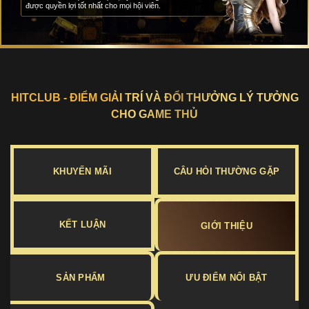
được quyền lợi tốt nhất cho mọi hội viên.
HITCLUB - ĐIỂM GIẢI TRÍ VÀ ĐỔI THƯỞNG LÝ TƯỞNG
CHO GAME THỦ
KHUYẾN MÃI
CÂU HỎI THƯỜNG GẶP
KẾT LUẬN
GIỚI THIỆU
SẢN PHẨM
ƯU ĐIỂM NỔI BẬT