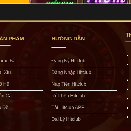
Giới thiệu đôi nét về chuyên mục game bài Hitclub hấp dẫn
T
 tại Hitclub được yêu thích
ẢN PHẨM
HƯỚNG DẪN
c dù thị trường cá cược ngày càng phát triển và nổi lên nhiều 
ame Bài
Đăng Ký Hitclub
 được giải trí không giới hạn đồng thời có cơ hội tham gia nhi
ài Xỉu
Đăng Nhập Hitclub
ến lên miền Nam, Mậu Binh,…
của game bài Hitclub chính là giao diện được thiết kế chỉn chu v
ổ Hũ
Nạp Tiền Hitclub
n, cũng như nâng cao trải nghiệm của mình. Kể cả tân binh mới
ắn Cá
Rút Tiền Hitclub
itclub và các địa điểm cá cược khác, nơi đây có tỷ lệ trả thưở
ô Đề
Tải Hitclub APP
 chiến thắng sẽ nhận được tiền thưởng hấp dẫn hơn.
Đại Lý Hitclub
tỷ lệ trả thưởng cao mà game bài Hitclub còn nổi bật về tốc độ
 ngay lập tức để không gây gián đoạn đến trải nghiệm của hội v