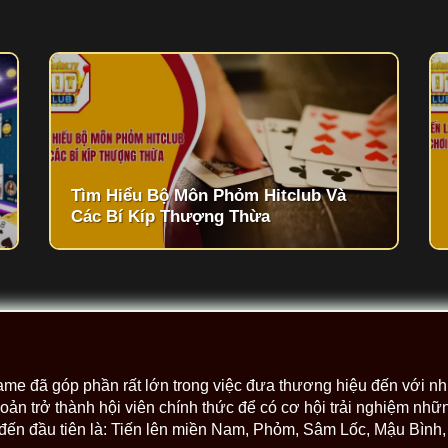
Tìm Hiểu Bộ Môn Phỏm Hitclub Và
Các Bí Kíp Thượng Thừa
ame đã góp phần rất lớn trong việc đưa thương hiệu đến với n
khoản trở thành hội viên chính thức để có cơ hội trải nghiệm nh
đến đầu tiên là: Tiến lên miền Nam, Phỏm, Sâm Lốc, Mậu Bình,