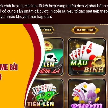
 chất lượng, Hitclub đã kết hợp cùng nhiều đơn vị phát hành nổ
có cùng sản phẩm cá cược. Ngoài ra, yếu tố đặc biệt tiếp theo 
o và nhiều khuyến mãi hấp dẫn.