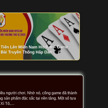
Tiến Lên Miền Nam Hitclub – Game
Quy Tắc
Bài Truyền Thống Hấp Dẫn
Kíp Đán
hiều người chơi. Nhờ nó, cổng game đã thành
ững sản phẩm đặc sắc tại nền tảng. Một số tựa
 Xì Tố,…