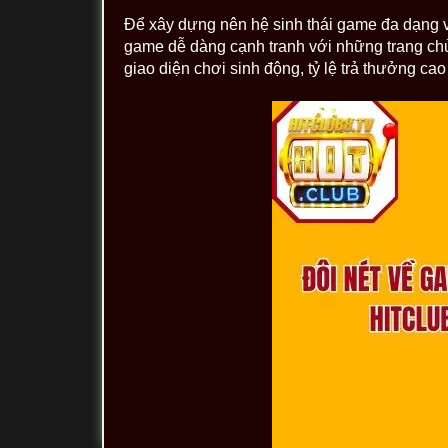
Để xây dựng nên hệ sinh thái game đa dạng và
game dễ dàng cạnh tranh với những trang chủ 
giao diện chơi sinh động, tỷ lệ trả thưởng ca