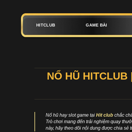
Skip
to
content
HITCLUB
GAME BÀI
NỔ HŨ HITCLUB 
Nổ hũ hay slot game tại
Hit club
chắc chắ
Trò chơi mang đến trải nghiệm quay thưở
này, hãy theo dõi nội dung được chia sẻ t