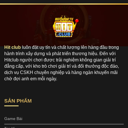
Lớn
Cơ
2025
Hội
Làm
Giàu
Thành
Công
Trong
Tích
Tắc
Hit club
luôn đặt uy tín và chất lượng lên hàng đầu trong
hành trình xây dựng và phát triển thương hiệu. Đến với
Hitclub người chơi được trải nghiệm không gian giải trí
đẳng cấp, với kho trò chơi giải trí và đổi thưởng độc đáo,
dịch vụ CSKH chuyên nghiệp và hàng ngàn khuyến mãi
chờ đợi anh em mỗi ngày.
SẢN PHẨM
Game Bài