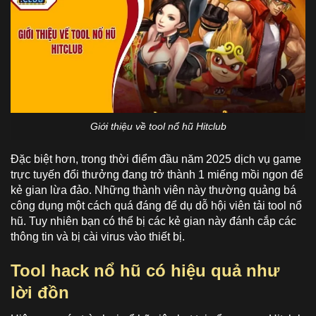
Giới thiệu về tool nổ hũ Hitclub
Đặc biệt hơn, trong thời điểm đầu năm 2025 dịch vụ game
trực tuyến đổi thưởng đang trở thành 1 miếng mồi ngon để
kẻ gian lừa đảo. Những thành viên này thường quảng bá
công dụng một cách quá đáng để dụ dỗ hội viên tải tool nổ
hũ. Tuy nhiên bạn có thể bị các kẻ gian này đánh cắp các
thông tin và bị cài virus vào thiết bị.
Tool hack nổ hũ có hiệu quả như
lời đồn