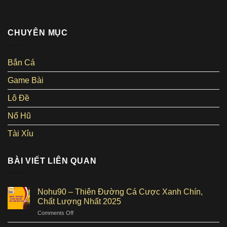
CHUYÊN MỤC
Bắn Cá
Game Bài
Lô Đề
Nổ Hũ
Tài Xỉu
BÀI VIẾT LIÊN QUAN
Nohu90 – Thiên Đường Cá Cược Xanh Chín,
Chất Lượng Nhất 2025
Comments Off
on
Nohu90