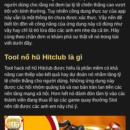
người dùng cho rằng nó đem lại tỷ lệ chiến thắng cao vượt
trội với bình thường. Tuy nhiên công dụng thực sự của app
này vẫn là một thông tin chưa được xác thực. Vậy nên để
biết lời đồn về công năng của ứng dụng này có đúng như
vậy hay chỉ là trò lừa đảo các anh em nhẹ dạ cả tin. Hãy
cùng theo chân đơn vị khám phá sự thật về nó trong bài
viết dưới đây.
Tool nổ hũ Hitclub là gì
Tool hack nổ hũ Hitclub được hiểu là phần mềm có khả
năng can thiệp vào kết quả hay dự đoán nó nhằm tăng tỷ
lệ chiến thắng cho người dùng. Những ứng dụng này
được các hội nhóm quảng bá và rao bán tràn lan trên các
nên tảng mạng xã hội. Hơn hết nó đánh đòn tâm lý vào các
thành viên đang thua lỗ tại các game quay thưởng Slot
nên rất được các anh em này chú ý.