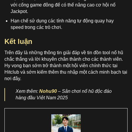
với cổng game đông để có thể nâng cao cơ hội nổ
Jackpot.
Hạn chế sử dụng các tính năng tự động quay hay
speed trong các trò chơi.
Kết luận
Trên đây là những thông tin giải đáp về tin đồn tool nổ hũ
chắc thắng và lời khuyên chân thành cho các thành viên.
Hy vọng bạn sớm trở thành một hội viên chính thức tại
Hitclub và sớm kiếm thêm thu nhập một cách minh bạch tại
nơi đây.
Xem thêm:
Nohu90
– Sân chơi nổ hũ độc đáo
hàng đầu Việt Nam 2025