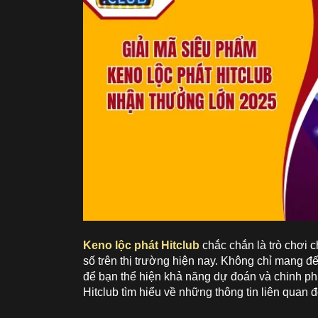
Keno lộc phát Hitclub
chắc chắn là trò chơi 
số trên thị trường hiện nay. Không chỉ mang đ
để bạn thể hiện khả năng dự đoán và chinh phụ
Hitclub tìm hiểu về những thông tin liên quan 