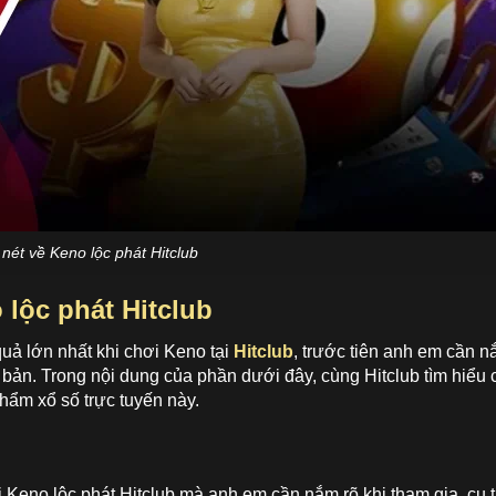
 nét về Keno lộc phát Hitclub
 lộc phát Hitclub
uả lớn nhất khi chơi Keno tại
Hitclub
, trước tiên anh em cần 
ản. Trong nội dung của phần dưới đây, cùng Hitclub tìm hiểu 
phẩm xổ số trực tuyến này.
i Keno lộc phát Hitclub mà anh em cần nắm rõ khi tham gia, cụ 