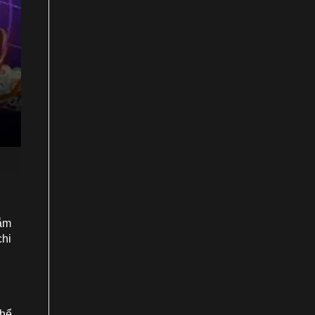
nắm
chi
thể