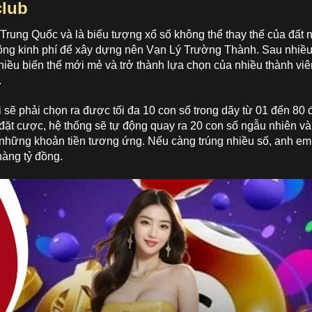
club
ừ Trung Quốc và là biểu tượng xổ số không thể thay thế của đất
động kinh phí để xây dựng nên Vạn Lý Trường Thành. Sau nhiề
iều biến thể mới mẻ và trở thành lựa chọn của nhiều thành viê
.
 sẽ phải chọn ra được tối đa 10 con số trong dãy từ 01 đến 80 
đặt cược, hệ thống sẽ tự động quay ra 20 con số ngẫu nhiên v
 những khoản tiền tương ứng. Nếu càng trúng nhiều số, anh em
hàng tỷ đồng.