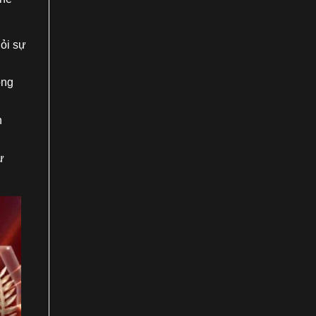
ỏi sự
ông
h
ự