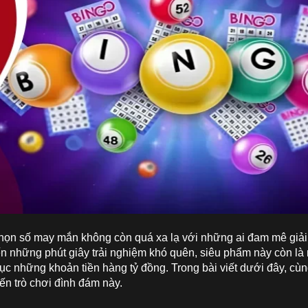
chọn số may mắn không còn quá xa lạ với những ai đam mê giải 
ến những phút giây trải nghiệm khó quên, siêu phẩm này còn là
c những khoản tiền hàng tỷ đồng. Trong bài viết dưới đây, cù
đến trò chơi đình đám này.