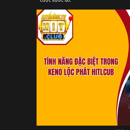
cược trước đó.