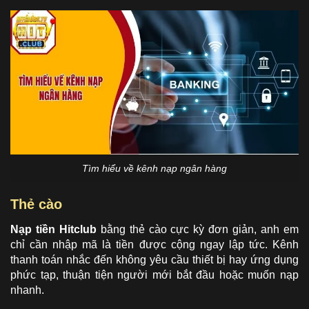
Tìm hiểu về kênh nạp ngân hàng
Thẻ cào
Nạp tiền Hitclub
bằng thẻ cào cực kỳ đơn giản, anh em
chỉ cần nhập mã là tiền được cộng ngay lập tức. Kênh
thanh toán nhắc đến không yêu cầu thiết bị hay ứng dụng
phức tạp, thuận tiện người mới bắt đầu hoặc muốn nạp
nhanh.