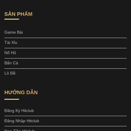
SẢN PHẨM
Game Bài
Tài Xỉu
Nổ Hũ
Bắn Cá
Lô Đề
HƯỚNG DẪN
Đăng Ký Hitclub
Đăng Nhập Hitclub
Nạp Tiền Hitclub