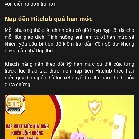
vốn diễn ra trơn tru hơn.
Nạp tiền Hitclub quá hạn mức
Mỗi phương thức tài chính đều có giới hạn nạp tối đa cho
mỗi lần giao dịch. Tình huống anh em vượt hạn mức sẽ
khiến yêu cầu bị treo để kiểm tra, dẫn đến số dư không
được cập nhật kịp thời.
Khách hàng nên theo dõi kỹ hạn mức cụ thể của từng
trước lúc thao tác. thực hiện
nạp tiền Hitclub
theo hạn
mức quy định giúp thủ tục xét duyệt tức thì, hạn chế bị hủy
giữa chừng.