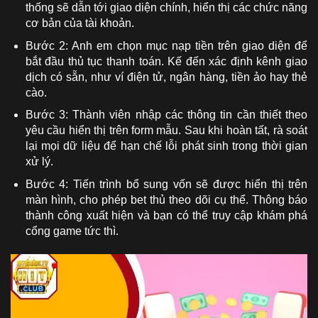
thống sẽ dẫn tới giao diện chính, hiển thị các chức năng
cơ bản của tài khoản.
Bước 2: Anh em chọn mục nạp tiền trên giao diện để
bắt đầu thủ tục thanh toán. Kế đến xác định kênh giao
dịch có sẵn, như ví điện tử, ngân hàng, tiền ảo hay thẻ
cào.
Bước 3: Thành viên nhập các thông tin cần thiết theo
yêu cầu hiển thị trên form mẫu. Sau khi hoàn tất, rà soát
lại mọi dữ liệu để hạn chế lỗi phát sinh trong thời gian
xử lý.
Bước 4: Tiến trình bổ sung vốn sẽ được hiển thị trên
màn hình, cho phép bet thủ theo dõi cụ thể. Thông báo
thành công xuất hiện và bạn có thể truy cập khám phá
cổng game tức thì.