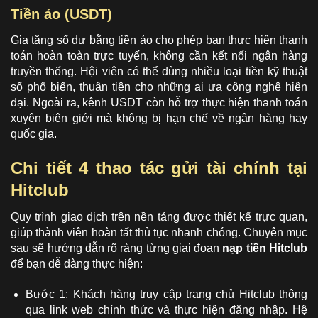
Tiền ảo (USDT)
Gia tăng số dư bằng tiền ảo cho phép bạn thực hiện thanh
toán hoàn toàn trực tuyến, không cần kết nối ngân hàng
truyền thống. Hội viên có thể dùng nhiều loại tiền kỹ thuật
số phổ biến, thuận tiện cho những ai ưa công nghệ hiện
đại. Ngoài ra, kênh USDT còn hỗ trợ thực hiện thanh toán
xuyên biên giới mà không bị hạn chế về ngân hàng hay
quốc gia.
Chi tiết 4 thao tác gửi tài chính tại
Hitclub
Quy trình giao dịch trên nền tảng được thiết kế trực quan,
giúp thành viên hoàn tất thủ tục nhanh chóng. Chuyên mục
sau sẽ hướng dẫn rõ ràng từng giai đoạn
nạp tiền Hitclub
để bạn dễ dàng thực hiện:
Bước 1: Khách hàng truy cập trang chủ Hitclub thông
qua link web chính thức và thực hiện đăng nhập. Hệ