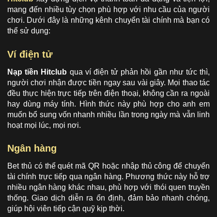
mang đến nhiều tùy chọn phù hợp với nhu cầu của người
chơi. Dưới đây là những kênh chuyển tài chính mà bạn có
thể sử dụng:
Ví điện tử
Nạp tiền Hitclub
qua ví điện tử phản hồi gần như tức thì,
người chơi nhận được tiền ngay sau vài giây. Mọi thao tác
đều thực hiện trực tiếp trên điện thoại, không cần ra ngoài
hay dùng máy tính. Hình thức này phù hợp cho anh em
muốn bổ sung vốn nhanh nhiều lần trong ngày mà vẫn linh
hoạt mọi lúc, mọi nơi.
Ngân hàng
Bet thủ có thể quét mã QR hoặc nhập thủ công để chuyển
tài chính trực tiếp qua ngân hàng. Phương thức này hỗ trợ
nhiều ngân hàng khác nhau, phù hợp với thói quen truyền
thống. Giao dịch diễn ra ổn định, đảm bảo nhanh chóng,
giúp hội viên tiếp cận quỹ kịp thời.