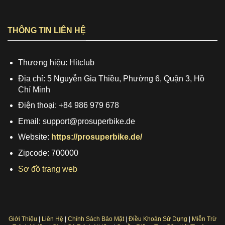
THÔNG TIN LIÊN HỆ
Thương hiệu: Hitclub
Địa chỉ: 5 Nguyễn Gia Thiều, Phường 6, Quận 3, Hồ
Chí Minh
Điện thoại: +84 986 979 678
Email:
support@prosuperbike.de
Website:
https://prosuperbike.de/
Zipcode: 700000
Sơ đồ trang web
Giới Thiệu
|
Liên Hệ
|
Chính Sách Bảo Mật
|
Điều Khoản Sử Dụng
|
Miễn Trừ