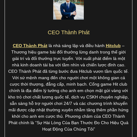
CEO Thành Phát
CEO Thành Phát
là nhà sáng lập và điều hành
Hitclub
–
Thương hiệu game bài đổi thưởng lừng danh trong thế giới
giải trí và đổi thưởng trực tuyến. Với xuất phát điểm là một
nhà kinh doanh tài ba với tầm nhìn và chiến lược đỉnh cao.
CEO Thành Phát đã từng bước đưa Hitclub vươn tầm quốc tế.
Với sứ mệnh mang đến cho người chơi một không gian cá
cược thời thượng, đẳng cấp, minh bạch. Cổng game Hit club
chính là địa điểm lý tưởng cho anh em chọn mặt gửi vàng với
kho trò chơi chất lượng quốc tế, dịch vụ CSKH chuyên nghiệp,
sẵn sàng hỗ trợ người chơi 24/7 và các chương trình khuyến
mãi được cập nhật thường xuyên nhằm tăng thêm phần hứng
khởi cho anh em cược thủ. Phương châm của CEO Thành
Phát chính là “Sự Hài Lòng Của Bạn Thước Đo Cho Hiệu Quả
Hoạt Động Của Chúng Tôi”