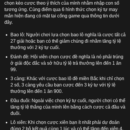
chọn kèo cược theo ý thích của mình nhằm nhập con số
tương ứng. Cùng điểm qua 6 hình thức chọn ký tự may
mắn hiện đang có mặt tại cổng game qua thông tin dưới
đây.
Bao lô: Người chơi lựa chọn bao lô nghĩa là cược tất cả
27 giải hoặc bạn có thể giảm chúng đi nhằm tăng tỷ lệ
thưởng với 2 ký tự cuối.
Đánh đề: Hội viên chọn cược đề nghĩa là nó phải trúng
ở giải độc đắc và sở hữu tỷ lệ trả thưởng lên đến 1 ăn
99.
3 càng: Khác với cược bao lô đề miền Bắc khi chỉ chọn
2 số, 3 càng yêu cầu bạn cược đến 3 ký tự với tỷ lệ
thưởng lên đến 1 ăn 900.
Đầu đuôi: Ngoài việc chọn ký tự cuối, người chơi có thể
tăng tỷ lệ thắng của mình lên bằng cách cược cả đầu và
đuôi.
Lô xiên: Khi chọn cược xiên bạn ít nhất phải dự đoán
đúng 2 bộ kết quả cùng 1 lúc và có thể tăng đến xiên 4.