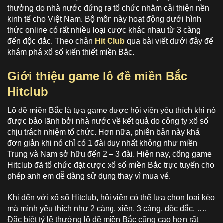
thưởng do nhà nước đứng ra tổ chức nhằm cải thiện nền
kinh tế cho Việt Nam. Bộ môn này hoạt động dưới hình
thức online có rất nhiều loại cược khác nhau từ 3 càng
đến độc đắc. Theo chân
Hit Club
qua bài viết dưới đây để
khám phá xổ số kiến thiết miền Bắc.
Giới thiệu game lô đề miền Bắc
Hitclub
Lô đề miền Bắc là tựa game được hội viên yêu thích khi nó
được bảo lãnh bởi nhà nước về kết quả do công ty xổ số
chịu trách nhiệm tổ chức. Hơn nữa, phiên bản này khá
đơn giản khi nó chỉ có 1 đài duy nhất không như miền
Trung và Nam sở hữu đến 2 – 3 đài. Hiện nay, cổng game
Hitclub đã tổ chức đặt cược xổ số miền Bắc trực tuyến cho
phép anh em dễ dàng sử dụng thay vì mua vé.
Khi đến với xổ số Hitclub, hội viên có thể lựa chọn loại kèo
mà mình yêu thích như 2 càng, xiên, 3 càng, độc đắc, ….
Đặc biệt tỷ lệ thưởng lô đề miền Bắc cũng cao hơn rất