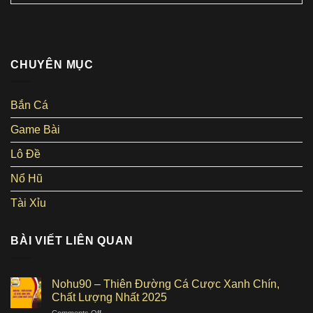
CHUYÊN MỤC
Bắn Cá
Game Bài
Lô Đề
Nổ Hũ
Tài Xỉu
BÀI VIẾT LIÊN QUAN
Nohu90 – Thiên Đường Cá Cược Xanh Chín,
Chất Lượng Nhất 2025
Comments Off
on